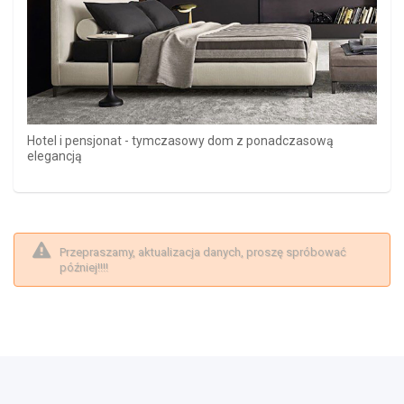
Hotel i pensjonat - tymczasowy dom z ponadczasową
elegancją
Przepraszamy, aktualizacja danych, proszę spróbować
później!!!!