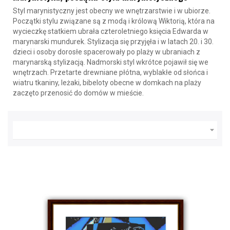
Styl marynistyczny jest obecny we wnętrzarstwie i w ubiorze.
Początki stylu związane są z modą i królową Wiktorią, która na
wycieczkę statkiem ubrała czteroletniego księcia Edwarda w
marynarski mundurek. Stylizacja się przyjęła i w latach 20. i 30.
dzieci i osoby dorosłe spacerowały po plaży w ubraniach z
marynarską stylizacją. Nadmorski styl wkrótce pojawił się we
wnętrzach. Przetarte drewniane płótna, wyblakłe od słońca i
wiatru tkaniny, leżaki, bibeloty obecne w domkach na plaży
zaczęto przenosić do domów w mieście.
