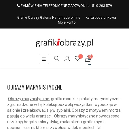
ZAMÓWIENIA TELEFONICZNE ZADZWOŃ tel. 510 203 579
Grafiki Obrazy Galeria Handmade online
Karta podarunkowa
Moje konto
0
Toggle
☰
navigation
OBRAZY MARYNISTYCZNE
Obrazy marynistyczne
, grafiki morskie, plakaty marynistyczne
zgromadzone w tej kolekcji pozwolą wszystkim wypocząć w
salonie i zrelaksować się w sypialni. Obrazy z motywem morza
pasują do wielu aranżacji.
Obrazy marynistyczne nowoczesne
urzekają bogatą kolorystyką, malarskimi i graficznymi
pociągnięciami, które przywołują widok morskich fal.