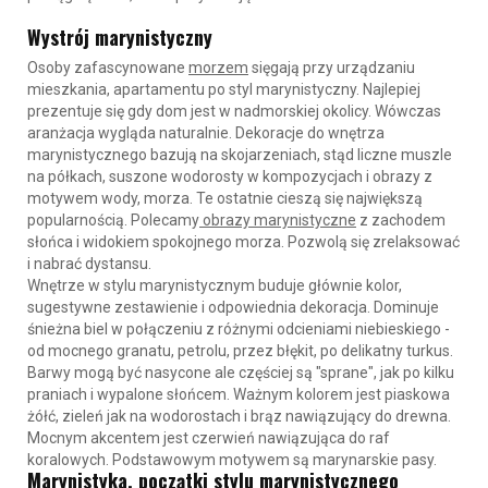
Wystrój marynistyczny
Osoby zafascynowane
morzem
sięgają przy urządzaniu
mieszkania, apartamentu po styl marynistyczny. Najlepiej
prezentuje się gdy dom jest w nadmorskiej okolicy. Wówczas
aranżacja wygląda naturalnie. Dekoracje do wnętrza
marynistycznego bazują na skojarzeniach, stąd liczne muszle
na półkach, suszone wodorosty w kompozycjach i obrazy z
motywem wody, morza. Te ostatnie cieszą się największą
popularnością. Polecamy
obrazy marynistyczne
z zachodem
słońca i widokiem spokojnego morza. Pozwolą się zrelaksować
i nabrać dystansu.
Wnętrze w stylu marynistycznym buduje głównie kolor,
sugestywne zestawienie i odpowiednia dekoracja. Dominuje
śnieżna biel w połączeniu z różnymi odcieniami niebieskiego -
od mocnego granatu, petrolu, przez błękit, po delikatny turkus.
Barwy mogą być nasycone ale częściej są "sprane", jak po kilku
praniach i wypalone słońcem. Ważnym kolorem jest piaskowa
żółć, zieleń jak na wodorostach i brąz nawiązujący do drewna.
Mocnym akcentem jest czerwień nawiązująca do raf
koralowych. Podstawowym motywem są marynarskie pasy.
Marynistyka, początki stylu marynistycznego