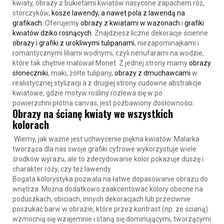
kwiaty
,
obrazy z bukietami kwiatów nasycone zapachem róż,
storczyków,
kosze lawendy, a nawet pola z lawendą na
grafikach
. Oferujemy
obrazy z kwiatami w wazonach
i
grafiki
kwiatów dziko rosnących
. Znajdziesz liczne dekoracje ścienne
obrazy i grafiki z urokliwymi tulipanami
, niezapominajkami i
romantycznymi liliami wodnymi, czyli nenufarami na wodzie,
które tak chętnie malował Monet. Z jednej strony mamy
obrazy
słoneczniki
, maki, żółte tulipany,
obrazy z dmuchawcami
w
realistycznej stylizacji a z drugiej strony cudowne abstrakcje
kwiatowe, gdzie motyw rośliny
rozlewa się w po
powierzchni płótna canvas, jest pozbawiony dosłowności
.
Obrazy na ścianę kwiaty we wszystkich
kolorach
Wiemy, jak ważne jest uchwycenie piękna kwiatów. Malarka
tworząca dla nas swoje grafiki cyfrowe wykorzystuje wiele
środków wyrazu, ale to zdecydowanie kolor pokazuje duszę i
charakter róży, czy też lawendy.
Bogata kolorystyka pozwala na łatwe dopasowanie obrazu do
wnętrza. Można dodatkowo zaakcentować kolory obecne na
poduszkach, obiciach, innych dekoracjach lub przeciwnie
poszukać barw w obrazie, które przez kontrast (np. ze ścianą)
wzmocnią się wzajemnie i staną się dominującymi, tworzącymi