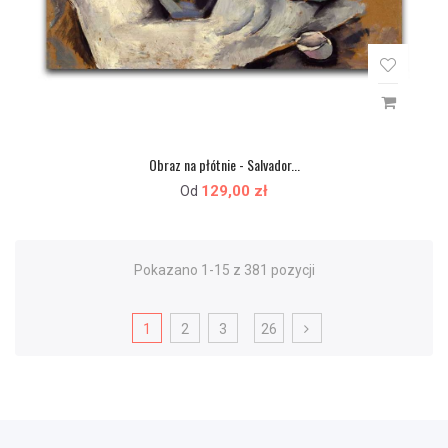
Obraz na płótnie - Salvador...
129,00 zł
Od
Pokazano 1-15 z 381 pozycji
1
2
3
26