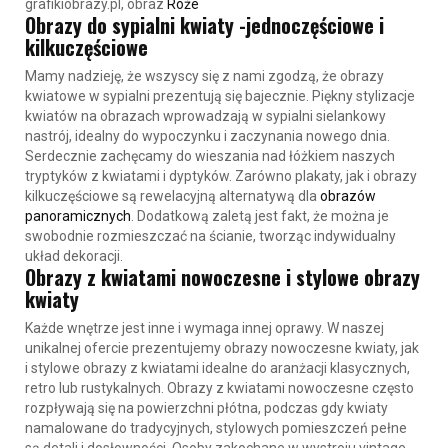
grafikiobrazy.pl, obraz
Róże
Obrazy do sypialni kwiaty -jednoczęściowe i
kilkuczęściowe
Mamy nadzieję, że wszyscy się z nami zgodzą, że
obrazy
kwiatowe w sypialn
i prezentują się bajecznie. Piękny stylizacje
kwiatów na obrazach wprowadzają w sypialni sielankowy
nastrój, idealny do wypoczynku i zaczynania nowego dnia.
Serdecznie zachęcamy do wieszania nad łóżkiem naszych
tryptyków z kwiatami i dyptyków
. Zarówno plakaty, jak i obrazy
kilkuczęściowe są rewelacyjną alternatywą dla
obrazów
panoramicznych
. Dodatkową zaletą jest fakt, że można je
swobodnie rozmieszczać na ścianie, tworząc indywidualny
układ dekoracji.
Obrazy z kwiatami nowoczesne i stylowe obrazy
kwiaty
Każde wnętrze jest inne i wymaga innej oprawy. W naszej
unikalnej ofercie prezentujemy
obrazy nowoczesne kwiaty
, jak
i
stylowe obrazy z kwiatami
idealne do aranżacji klasycznych,
retro lub rustykalnych. Obrazy z kwiatami nowoczesne często
rozpływają się na powierzchni płótna, podczas gdy kwiaty
namalowane do tradycyjnych, stylowych pomieszczeń pełne