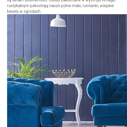
są detali i dosłowności. Osoby zakochane w wystroju vintage,
rustykalnym pokochają nasze polne maki, rumianki, wiejskie
kwiaty w ogrodach.