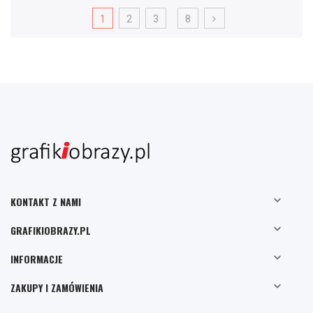
1
2
3
8

KONTAKT Z NAMI

GRAFIKIOBRAZY.PL

INFORMACJE

ZAKUPY I ZAMÓWIENIA