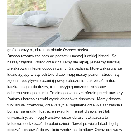
grafikiobrazy.pl, obraz na płótnie
Drzewa słońca
Drzewa towarzyszą nam od początku naszej ludzkiej historii. Są
naszą cząstką. Wśród drzew czujemy się lepiej, jesteśmy bardziej
zrelaksowani i lepiej odpoczywamy. Są badania, które wskazują, że
ludzie żyjący w sąsiedztwie drzew mają niższy poziom stresu, są
zgodni i pozytywnie oceniają swoje otoczenie. Jak widać, natura
ludzka ciągnie do drzew, a te sprzyjają naszemu relaksowi i
dobremu samopoczuciu. To dlatego w naszej ofercie przedstawiamy
Państwu bardzo szeroki wybór obrazów z drzewami. Mamy drzewa
turkusowe, czerwone, drzewa życia, popularne drzewka szczęścia i
bonsai, są grafiki, ilustracje i rysunki. Temat drzewa jest tak
uniwersalny, że mogą Państwo nasze obrazy, zwłaszcza te
kolorowe dedykować do pokoi dzieci. Nawet po wielu latach będą
cieszyć i pasować do wystroju wnętrz nastolatków. Obraz drzewa w