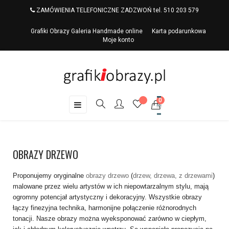
ZAMÓWIENIA TELEFONICZNE ZADZWOŃ tel. 510 203 579
Grafiki Obrazy Galeria Handmade online
Karta podarunkowa
Moje konto
0
Toggle
☰
navigation
OBRAZY DRZEWO
Proponujemy oryginalne
obrazy drzewo
(
drzew, drzewa, z drzewami
)
malowane przez wielu artystów w ich niepowtarzalnym stylu, mają
ogromny potencjał artystyczny i dekoracyjny. Wszystkie obrazy
łączy finezyjna technika, harmonijne połączenie różnorodnych
tonacji. Nasze obrazy można wyeksponować zarówno w ciepłym,