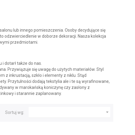
u salonu lub innego pomieszczenia. Osoby decydujące się
to odzwierciedlenie w doborze dekoracji. Nasza kolekcja
kowymi przedmiotami.
i dotarł także do nas.
ana. Przywiązuje się uwagę do użytych materiałów. Styl
z inkrustacją, szkło i elementy z niklu. Stąd
ty. Przytulności dodają tekstylia ale i te są wyrafinowane,
 dywany w marokańską koniczynę czy zasłony z
inkowy i starannie zaplanowany.

Sortuj wg: