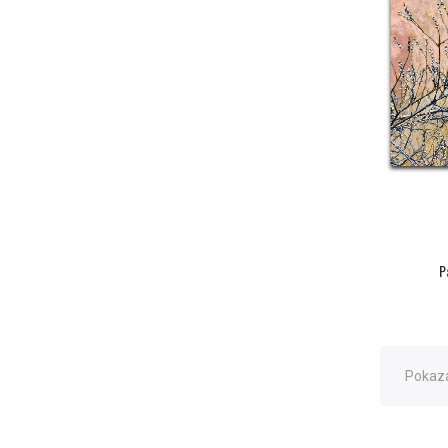
P
Pokaza