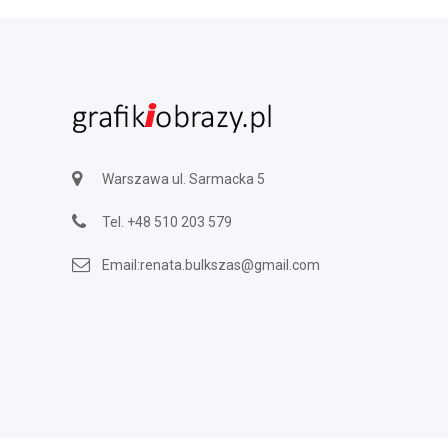
Warszawa ul. Sarmacka 5
Tel.
+48 510 203 579
Email:
renata.bulkszas@gmail.com