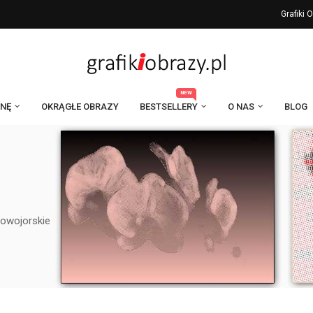
Grafiki
NEW
ANĘ
OKRĄGŁE OBRAZY
BESTSELLERY
O NAS
BLOG
owojorskie