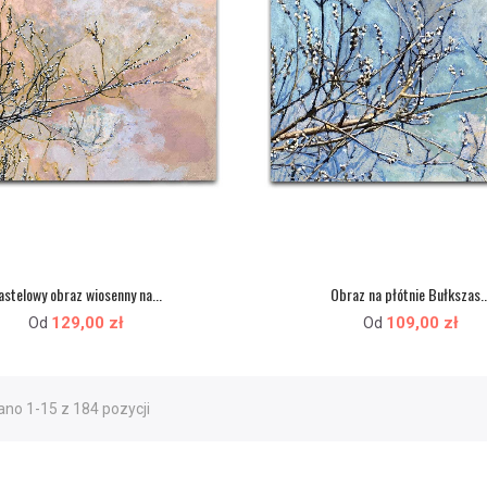
astelowy obraz wiosenny na...
Obraz na płótnie Bułkszas..
129,00 zł
109,00 zł
Od
Od
no 1-15 z 184 pozycji