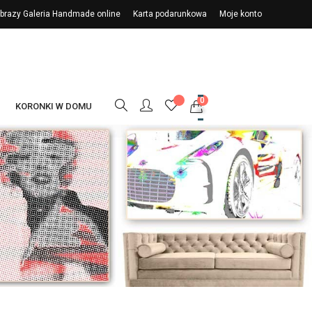
 Obrazy Galeria Handmade online
Karta podarunkowa
Moje konto
0
KORONKI W DOMU