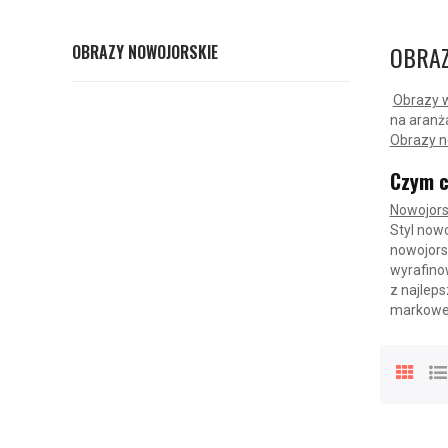
OBRAZ
OBRAZY NOWOJORSKIE
Obrazy w
na aranża
Obrazy n
Czym c
Nowojorsk
Styl nowo
nowojorsk
wyrafinow
z najlep
markoweg