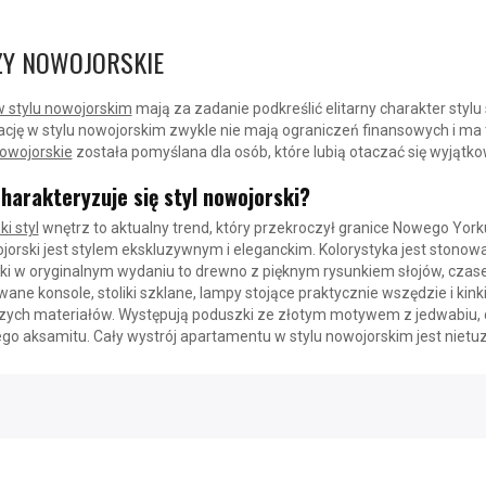
Y NOWOJORSKIE
 stylu nowojorskim
mają za zadanie podkreślić elitarny charakter styl
cję w stylu nowojorskim zwykle nie mają ograniczeń finansowych i ma 
owojorskie
została pomyślana dla osób, które lubią otaczać się wyjąt
harakteryzuje się styl nowojorski?
i styl
wnętrz to aktualny trend, który przekroczył granice Nowego Yorku 
jorski jest stylem ekskluzywnym i eleganckim. Kolorystyka jest stonow
i w oryginalnym wydaniu to drewno z pięknym rysunkiem słojów, czasem 
ane konsole, stoliki szklane, lampy stojące praktycznie wszędzie i kinkie
szych materiałów. Występują poduszki ze złotym motywem z jedwabiu,
o aksamitu. Cały wystrój apartamentu w stylu nowojorskim jest nietuz