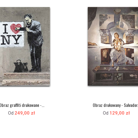
Obraz graffiti drukowane -...
Obraz drukowany - Salvador.
249,00 zł
129,00 zł
Od
Od