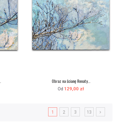
.
Obraz na ścianę Renaty...
129,00 zł
Od
1
2
3
13