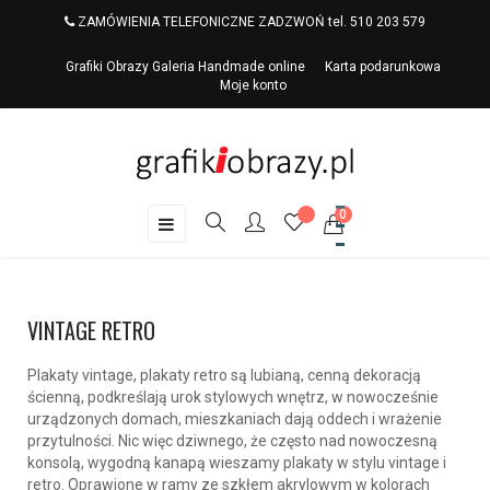
ZAMÓWIENIA TELEFONICZNE ZADZWOŃ tel. 510 203 579
Grafiki Obrazy Galeria Handmade online
Karta podarunkowa
Moje konto
0
Toggle
☰
navigation
VINTAGE RETRO
Plakaty vintage
,
plakaty retro
są lubianą, cenną dekoracją
ścienną, podkreślają urok stylowych wnętrz, w nowocześnie
urządzonych domach, mieszkaniach dają oddech i wrażenie
przytulności. Nic więc dziwnego, że często nad nowoczesną
konsolą, wygodną kanapą wieszamy plakaty w stylu vintage i
retro. Oprawione w ramy ze szkłem akrylowym w kolorach