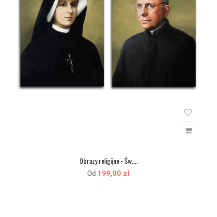
Obrazy religijne - Św....
199,00 zł
Od