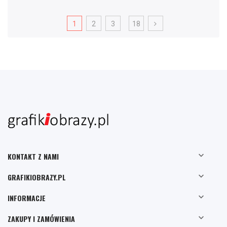
1
2
3
18

KONTAKT Z NAMI

GRAFIKIOBRAZY.PL

INFORMACJE

ZAKUPY I ZAMÓWIENIA