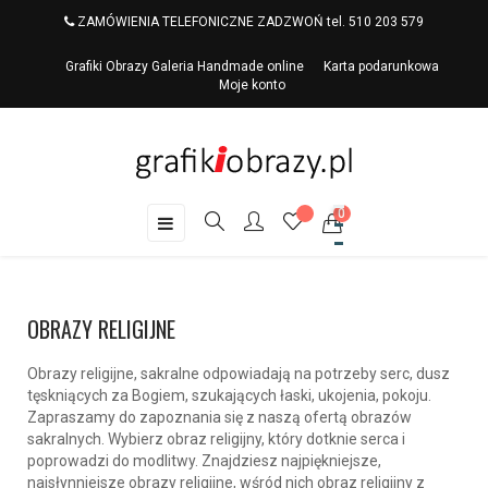
ZAMÓWIENIA TELEFONICZNE ZADZWOŃ tel. 510 203 579
Grafiki Obrazy Galeria Handmade online
Karta podarunkowa
Moje konto
0
Toggle
☰
navigation
OBRAZY RELIGIJNE
Obrazy religijne, sakralne odpowiadają na potrzeby serc, dusz
tęskniących za Bogiem, szukających łaski, ukojenia, pokoju.
Zapraszamy do zapoznania się z naszą ofertą obrazów
sakralnych. Wybierz obraz religijny, który dotknie serca i
poprowadzi do modlitwy. Znajdziesz najpiękniejsze,
najsłynniejsze obrazy religijne, wśród nich obraz religijny z