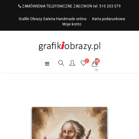
ZAMÓWIENIA TELEFONICZNE ZADZWOŃ tel. 510 203 579
Grafiki Obrazy Galeria Handmade online
Karta podarunkowa
Moje konto
0
Toggle
☰
navigation