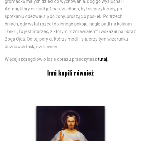
gromadkę małych dzieci do wychowania. Bóg go wysłuchał i
Antoni, który nie jadł już bardzo długo, był nieprzytomny, po
spotkaniu odezwał się do żony, prosząc o posiłek. Po trzech
dniach, gdy wstał i szedł do innego pokoju, nagle padł na kolana i
rzekł: „To jest Starzec, z którym rozmawiałem” i wskazał na obraz
Boga Ojca. Od tej pory ci, którzy modlili się, przy tym wizerunku
doznawali łask, uzdrowień.
Więcej szczegółów o losie obrazu przeczytasz
tutaj
.
Inni kupili również