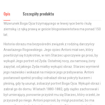
Opis
Szczegóły produktu
Wizerunek Boga Ojca trzymającego w lewej ręce berło i kulę
ziemską i z ręką prawą w geście błogosławieństwa ma ponad 150
lat.
Historia obrazu ma bezpośredni związek z rodziną darczyńcy
Anastazego Rogowskiego. Jego ojciec Antoni miał sen, który
powtórzył się trzykrotnie, w nim Starzec uporczywie go prosi, by
wykupił Jego portret od Żyda. Ostatniej nocy, za namową żony
zapytał, od jakiego Żyda miałby wykupić obraz. Starzec wymienił
jego nazwisko i wskazał na miejsce jego przebywania. Antoni
postanowił spełnić prośbę i odnalazł obraz pokryty kurzem i
pleśnią, gdy tę usunął, zobaczył portret Boga Ojca. Wykupił obraz i
zabrał go do domu. W latach 1880-1882, gdy ciężko zachorował i
był umierający, ponownie przyśnił mu się Starzec, który orzekł, że
przyszedł po niego. Antoni poprosił, by mógł pozostać, bo ma