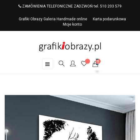
ZAMÓWIENIA TELEFONICZNE ZADZWOŃ tel. 510 203 579
Grafiki Obrazy Galeria Handmade online
Karta podarunkowa
Moje konto
0
Toggle
☰
navigation