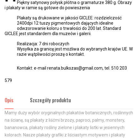
Piękny satynowy połysk płótna o gramaturze 380 g. Obrazy
i plakaty w ramie są gotowe do powieszenia
Plakaty są drukowane w jakości GICLEE: rozdzielczość
2400dpi 12 tuszy pigmentowych dających idealne
odwzorowanie koloru o trwałości do 200 lat. Standard
GICLEE jest standardem dla muzeów i galerii.
Realizacja: 7 dni roboczych
Wysyłka za granicę jest możliwa do wybranych krajów UE. W
razie wątpliwości proszę o kontakt.
Kontakt: e-mail renata.bulkszas@gmail.com, tel. 510 203
579
Opis
Szczegóły produktu
Mamy duży wybór oryginalnych plakatów botanicznych, roślinnych
na ścianę, są plakaty z liśćmi brzozy, paproci, palmy, monstery,
bananowca, plakaty rośliny zielone i plakaty listki w jesiennych
kolorach. Nasze plakaty grafiki z liściastym motywem i plakaty