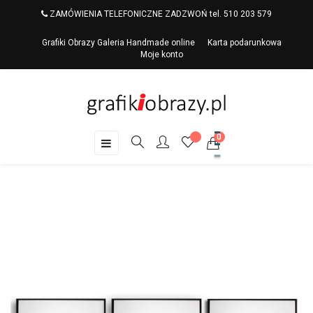
ZAMÓWIENIA TELEFONICZNE ZADZWOŃ tel. 510 203 579
Grafiki Obrazy Galeria Handmade online
Karta podarunkowa
Moje konto
0
Toggle
☰
navigation