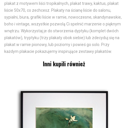
plakat z motywem liści tropikalnych, plakat trawy, kaktus, plakat
liście 50x70, co zechcesz. Plakaty na ścianę liście do salonu,
sypialni, biura, grafiki liście w ramie, nowoczesne, skandynawskie,
boho i vintage, wszystkie pozwolą Ci spełnić marzenie o pięknym
wnętrzu. Wykorzystaj je do stworzenia dyptyku (komplet dwóch
plakatów), tryptyku (trzy plakaty obok siebie) lub zdecyduj się na
plakat w ramie pionowy, lub poziomy i powieś go solo. Przy
każdym plakacie pokazujemy inspirujące zestawy plakatów.
Inni kupili również