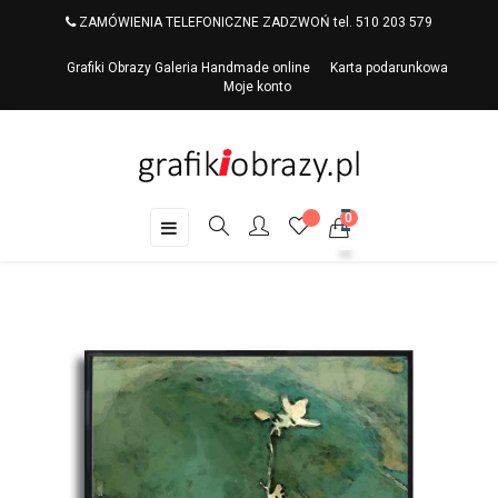
ZAMÓWIENIA TELEFONICZNE ZADZWOŃ tel. 510 203 579
Grafiki Obrazy Galeria Handmade online
Karta podarunkowa
Moje konto
0
Toggle
☰
navigation