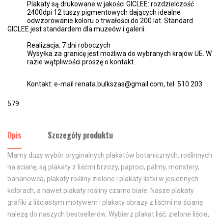
Plakaty są drukowane w jakości GICLEE: rozdzielczość
2400dpi 12 tuszy pigmentowych dających idealne
odwzorowanie koloru o trwałości do 200 lat. Standard
GICLEE jest standardem dla muzeów i galerii.
Realizacja: 7 dni roboczych
Wysyłka za granicę jest możliwa do wybranych krajów UE. W
razie wątpliwości proszę o kontakt.
Kontakt: e-mail renata.bulkszas@gmail.com, tel. 510 203
579
Opis
Szczegóły produktu
Mamy duży wybór oryginalnych plakatów botanicznych, roślinnych
na ścianę, są plakaty z liśćmi brzozy, paproci, palmy, monstery,
bananowca, plakaty rośliny zielone i plakaty listki w jesiennych
kolorach, a nawet plakaty rośliny czarno białe. Nasze plakaty
grafiki z liściastym motywem i plakaty obrazy z liśćmi na ścianę
należą do naszych bestsellerów. Wybierz plakat liść, zielone liście,