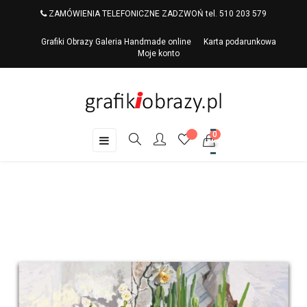
ZAMÓWIENIA TELEFONICZNE ZADZWOŃ tel. 510 203 579
Grafiki Obrazy Galeria Handmade online
Karta podarunkowa
Moje konto
0
Toggle
☰
navigation