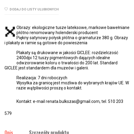
DODAJ DO LISTY ULUBIONYCH
Obrazy: ekologiczne tusze lateksowe, markowe bawełniane
płótno renomowany holenderski producent
Piękny satynowy połysk płótna o gramaturze 380 g. Obrazy
i plakaty w ramie są gotowe do powieszenia
Plakaty są drukowane w jakości GICLEE: rozdzielczość
2400dpi 12 tuszy pigmentowych dających idealne
odwzorowanie koloru o trwałości do 200 lat. Standard
GICLEE jest standardem dla muzeów i galerii.
Realizacja: 7 dni roboczych
Wysyłka za granicę jest możliwa do wybranych krajów UE. W
razie wątpliwości proszę o kontakt.
Kontakt: e-mail renata.bulkszas@gmail.com, tel. 510 203
579
Opis
Szczegóły produktu