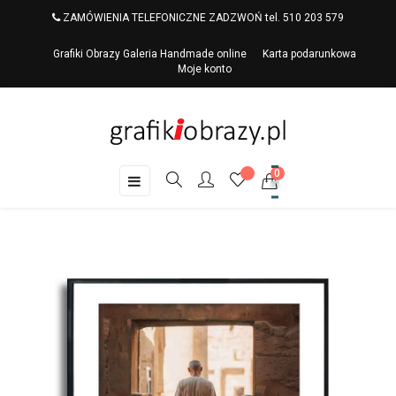
ZAMÓWIENIA TELEFONICZNE ZADZWOŃ tel. 510 203 579
Grafiki Obrazy Galeria Handmade online
Karta podarunkowa
Moje konto
0
Toggle
☰
navigation