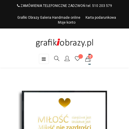
ZAMÓWIENIA TELEFONICZNE ZADZWOŃ tel. 510 203 579
Grafiki Obrazy Galeria Handmade online
Karta podarunkowa
Moje konto
0
Toggle
☰
navigation