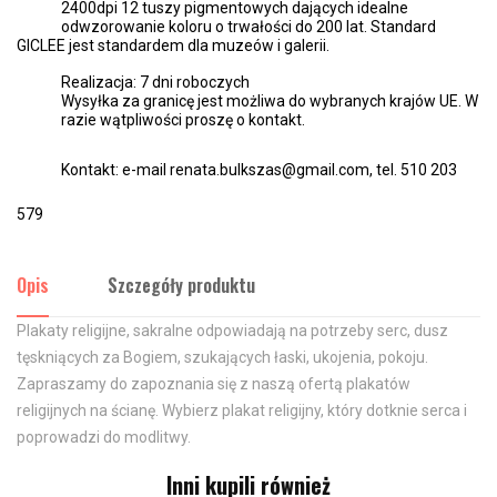
2400dpi 12 tuszy pigmentowych dających idealne
odwzorowanie koloru o trwałości do 200 lat. Standard
GICLEE jest standardem dla muzeów i galerii.
Realizacja: 7 dni roboczych
Wysyłka za granicę jest możliwa do wybranych krajów UE. W
razie wątpliwości proszę o kontakt.
Kontakt: e-mail renata.bulkszas@gmail.com, tel. 510 203
579
Opis
Szczegóły produktu
Plakaty religijne, sakralne odpowiadają na potrzeby serc, dusz
tęskniących za Bogiem, szukających łaski, ukojenia, pokoju.
Zapraszamy do zapoznania się z naszą ofertą plakatów
religijnych na ścianę. Wybierz plakat religijny, który dotknie serca i
poprowadzi do modlitwy.
Inni kupili również