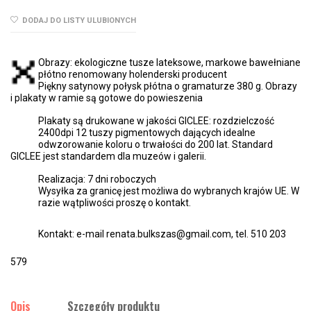
DODAJ DO LISTY ULUBIONYCH
Obrazy: ekologiczne tusze lateksowe, markowe bawełniane
płótno renomowany holenderski producent
Piękny satynowy połysk płótna o gramaturze 380 g. Obrazy
i plakaty w ramie są gotowe do powieszenia
Plakaty są drukowane w jakości GICLEE: rozdzielczość
2400dpi 12 tuszy pigmentowych dających idealne
odwzorowanie koloru o trwałości do 200 lat. Standard
GICLEE jest standardem dla muzeów i galerii.
Realizacja: 7 dni roboczych
Wysyłka za granicę jest możliwa do wybranych krajów UE. W
razie wątpliwości proszę o kontakt.
Kontakt: e-mail renata.bulkszas@gmail.com, tel. 510 203
579
Opis
Szczegóły produktu