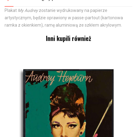
Plakat
My Audrey
zostanie wydrukowany na papierze
artystycznym, będzie oprawiony w passe-partout (kartonowa
ramka z okienkiem), ramę aluminiową ze szkłem akrylowym.
Inni kupili również