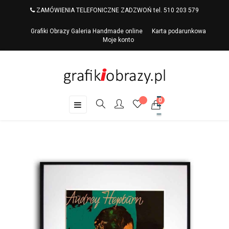
ZAMÓWIENIA TELEFONICZNE ZADZWOŃ tel. 510 203 579
Grafiki Obrazy Galeria Handmade online
Karta podarunkowa
Moje konto
0
Toggle
☰
navigation