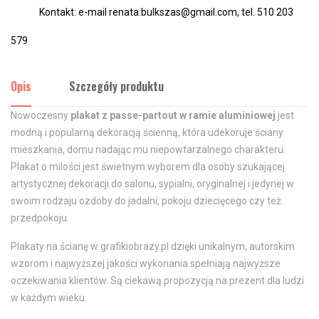
Kontakt: e-mail renata.bulkszas@gmail.com, tel. 510 203
579
Opis
Szczegóły produktu
Nowoczesny
plakat z passe-partout w ramie aluminiowej
jest
modną i popularną dekoracją ścienną, która udekoruje ściany
mieszkania, domu nadając mu niepowtarzalnego charakteru.
Plakat o milości jest świetnym wyborem dla osoby szukającej
artystycznej dekoracji do salonu, sypialni, oryginalnej i jedynej w
swoim rodzaju ozdoby do jadalni, pokoju dziecięcego czy też
przedpokoju.
Plakaty na ścianę w grafikiobrazy.pl dzięki unikalnym, autorskim
wzorom i najwyższej jakości wykonania spełniają najwyższe
oczekiwania klientów. Są ciekawą propozycją na prezent dla ludzi
w każdym wieku.