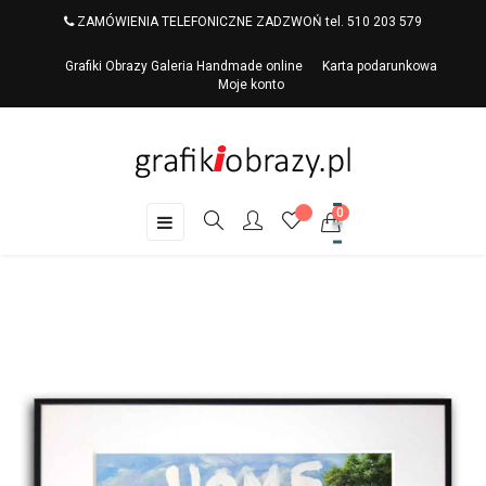
ZAMÓWIENIA TELEFONICZNE ZADZWOŃ tel. 510 203 579
Grafiki Obrazy Galeria Handmade online
Karta podarunkowa
Moje konto
0
Toggle
☰
navigation