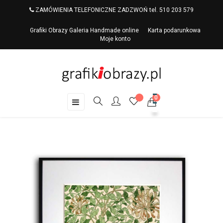
ZAMÓWIENIA TELEFONICZNE ZADZWOŃ tel. 510 203 579
Grafiki Obrazy Galeria Handmade online
Karta podarunkowa
Moje konto
0
Toggle
☰
navigation