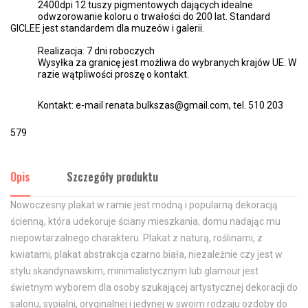
2400dpi 12 tuszy pigmentowych dających idealne
odwzorowanie koloru o trwałości do 200 lat. Standard
GICLEE jest standardem dla muzeów i galerii.
Realizacja: 7 dni roboczych
Wysyłka za granicę jest możliwa do wybranych krajów UE. W
razie wątpliwości proszę o kontakt.
Kontakt: e-mail renata.bulkszas@gmail.com, tel. 510 203
579
Opis
Szczegóły produktu
Nowoczesny plakat w ramie jest modną i popularną dekoracją
ścienną, która udekoruje ściany mieszkania, domu nadając mu
niepowtarzalnego charakteru. Plakat z naturą, roślinami, z
kwiatami, plakat abstrakcja czarno biała, niezależnie czy jest w
stylu skandynawskim, minimalistycznym lub glamour jest
świetnym wyborem dla osoby szukającej artystycznej dekoracji do
salonu, sypialni, oryginalnej i jedynej w swoim rodzaju ozdoby do