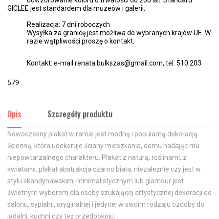
odwzorowanie koloru o trwałości do 200 lat. Standard
GICLEE jest standardem dla muzeów i galerii.
Realizacja: 7 dni roboczych
Wysyłka za granicę jest możliwa do wybranych krajów UE. W
razie wątpliwości proszę o kontakt.
Kontakt: e-mail renata.bulkszas@gmail.com, tel. 510 203
579
Opis
Szczegóły produktu
Nowoczesny plakat w ramie jest modną i popularną dekoracją
ścienną, która udekoruje ściany mieszkania, domu nadając mu
niepowtarzalnego charakteru. Plakat z naturą, roślinami, z
kwiatami, plakat abstrakcja czarno biała, niezależnie czy jest w
stylu skandynawskim, minimalistycznym lub glamour jest
świetnym wyborem dla osoby szukającej artystycznej dekoracji do
salonu, sypialni, oryginalnej i jedynej w swoim rodzaju ozdoby do
jadalni, kuchni czy też przedpokoju.