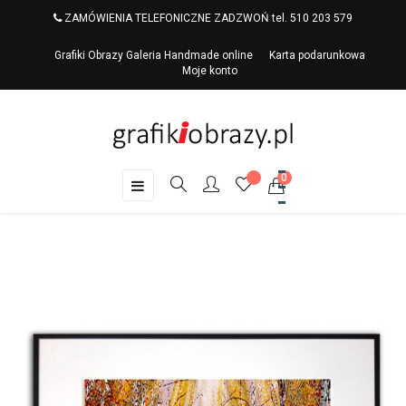
ZAMÓWIENIA TELEFONICZNE ZADZWOŃ tel. 510 203 579
Grafiki Obrazy Galeria Handmade online
Karta podarunkowa
Moje konto
0
Toggle
☰
navigation