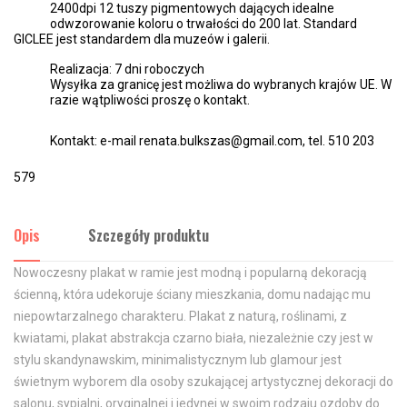
2400dpi 12 tuszy pigmentowych dających idealne
odwzorowanie koloru o trwałości do 200 lat. Standard
GICLEE jest standardem dla muzeów i galerii.
Realizacja: 7 dni roboczych
Wysyłka za granicę jest możliwa do wybranych krajów UE. W
razie wątpliwości proszę o kontakt.
Kontakt: e-mail renata.bulkszas@gmail.com, tel. 510 203
579
Opis
Szczegóły produktu
Nowoczesny plakat w ramie jest modną i popularną dekoracją
ścienną, która udekoruje ściany mieszkania, domu nadając mu
niepowtarzalnego charakteru. Plakat z naturą, roślinami, z
kwiatami, plakat abstrakcja czarno biała, niezależnie czy jest w
stylu skandynawskim, minimalistycznym lub glamour jest
świetnym wyborem dla osoby szukającej artystycznej dekoracji do
salonu, sypialni, oryginalnej i jedynej w swoim rodzaju ozdoby do