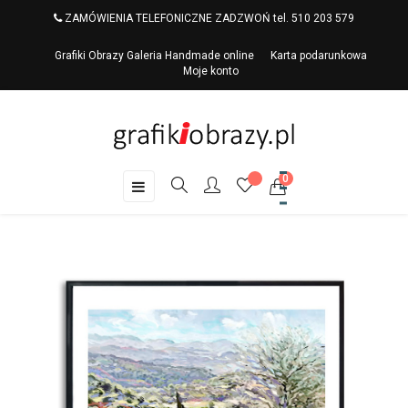
ZAMÓWIENIA TELEFONICZNE ZADZWOŃ tel. 510 203 579
Grafiki Obrazy Galeria Handmade online
Karta podarunkowa
Moje konto
0
Toggle
☰
navigation