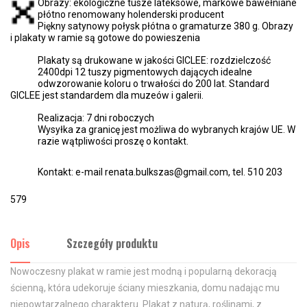
Obrazy: ekologiczne tusze lateksowe, markowe bawełniane
płótno renomowany holenderski producent
Piękny satynowy połysk płótna o gramaturze 380 g. Obrazy
i plakaty w ramie są gotowe do powieszenia
Plakaty są drukowane w jakości GICLEE: rozdzielczość
2400dpi 12 tuszy pigmentowych dających idealne
odwzorowanie koloru o trwałości do 200 lat. Standard
GICLEE jest standardem dla muzeów i galerii.
Realizacja: 7 dni roboczych
Wysyłka za granicę jest możliwa do wybranych krajów UE. W
razie wątpliwości proszę o kontakt.
Kontakt: e-mail renata.bulkszas@gmail.com, tel. 510 203
579
Opis
Szczegóły produktu
Nowoczesny plakat w ramie jest modną i popularną dekoracją
ścienną, która udekoruje ściany mieszkania, domu nadając mu
niepowtarzalnego charakteru. Plakat z naturą, roślinami, z