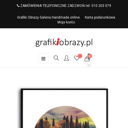
ZAMÓWIENIA TELEFONICZNE ZADZWOŃ tel. 510 203 579
Grafiki Obrazy Galeria Handmade online
Karta podarunkowa
Moje konto
0
Toggle
☰
navigation