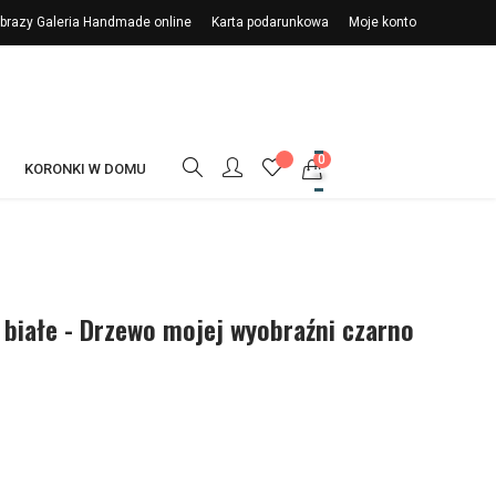
 Obrazy Galeria Handmade online
Karta podarunkowa
Moje konto
0
KORONKI W DOMU
 białe - Drzewo mojej wyobraźni czarno