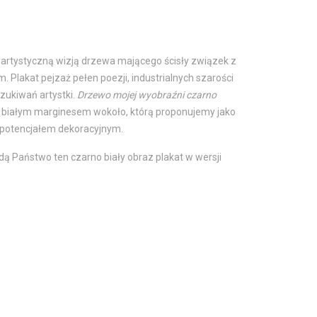
 artystyczną wizją drzewa mającego ścisły związek z
. Plakat pejzaż pełen poezji, industrialnych szarości
zukiwań artystki.
Drzewo mojej wyobraźni czarno
 z białym marginesem wokoło, którą proponujemy jako
m potencjałem dekoracyjnym.
dą Państwo ten czarno biały obraz plakat w wersji