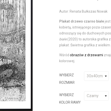
Autor: Renata Bułkszas Nowak
Plakat drzewo czarno białe
jest
kobietą, istniejącego poza czasem
odnoszący się do duchowych pos
białe
(2020) to autorska grafika
plakat. Świetna grafika z wielki
Wśród
obrazów z drzewami
znaj
kolorowej.
WYBIERZ
ROZMIAR
WYBIERZ
KOLOR RAMY