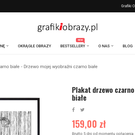
Grafiki
NEW
ANĘ
OKRĄGŁE OBRAZY
BESTSELLERY
O NAS
BLOG
arno białe - Drzewo mojej wyobraźni czarno białe
Plakat drzewo czarno
białe
159,00 zł
Brutto
5 dni od momentu opłacenia