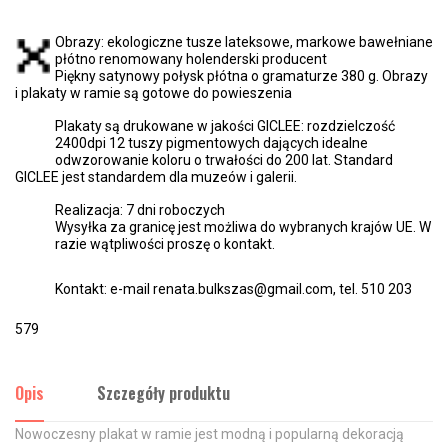
Obrazy: ekologiczne tusze lateksowe, markowe bawełniane
płótno renomowany holenderski producent
Piękny satynowy połysk płótna o gramaturze 380 g. Obrazy
i plakaty w ramie są gotowe do powieszenia
Plakaty są drukowane w jakości GICLEE: rozdzielczość
2400dpi 12 tuszy pigmentowych dających idealne
odwzorowanie koloru o trwałości do 200 lat. Standard
GICLEE jest standardem dla muzeów i galerii.
Realizacja: 7 dni roboczych
Wysyłka za granicę jest możliwa do wybranych krajów UE. W
razie wątpliwości proszę o kontakt.
Kontakt: e-mail renata.bulkszas@gmail.com, tel. 510 203
579
Opis
Szczegóły produktu
Nowoczesny plakat w ramie jest modną i popularną dekoracją