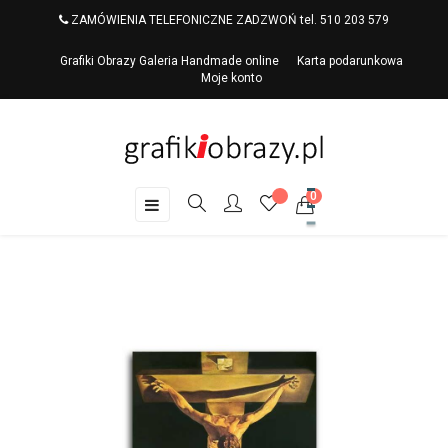
ZAMÓWIENIA TELEFONICZNE ZADZWOŃ tel. 510 203 579
Grafiki Obrazy Galeria Handmade online
Karta podarunkowa
Moje konto
0
Toggle
☰
navigation