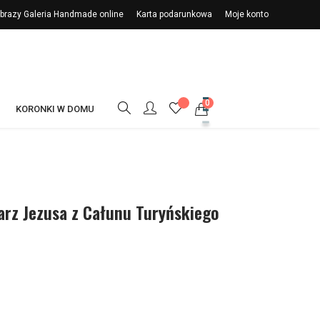
 Obrazy Galeria Handmade online
Karta podarunkowa
Moje konto
0
KORONKI W DOMU
arz Jezusa z Całunu Turyńskiego