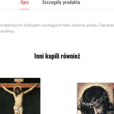
Opis
Szczegóły produktu
usz tęskniących za Bogiem, szukających łaski, ukojenia, pokoju. Zapra
 modlitwy.
Inni kupili również