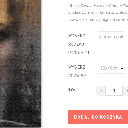
Obraz
Twarz Jezusa z Całunu Tu
lateksowymi na płótnie bawełnia
Zbawiciela patrzącego na świat z
WYBIERZ
RODZAJ
PRODUKTU
WYBIERZ
ROZMIAR
ILOŚĆ
DODAJ DO KOSZYKA