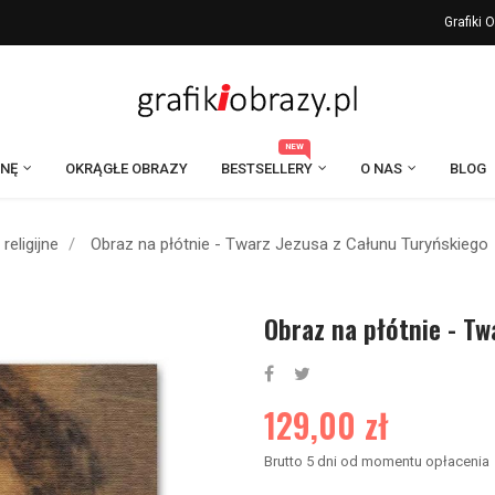
Grafiki
NEW
ANĘ
OKRĄGŁE OBRAZY
BESTSELLERY
O NAS
BLOG
religijne
Obraz na płótnie - Twarz Jezusa z Całunu Turyńskiego
Obraz na płótnie - Tw
129,00 zł
Brutto
5 dni od momentu opłacenia