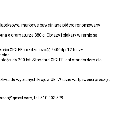
e lateksowe, markowe bawełniane płótno renomowany
tna o gramaturze 380 g. Obrazy i plakaty w ramie są
kości GICLEE: rozdzielczość 2400dpi 12 tuszy
ealne
ałości do 200 lat. Standard GICLEE jest standardem dla
h
żliwa do wybranych krajów UE. W razie wątpliwości proszę o
lkszas@gmail.com, tel. 510 203 579