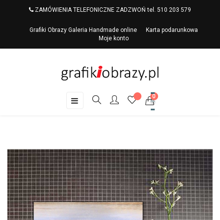
ZAMÓWIENIA TELEFONICZNE ZADZWOŃ tel. 510 203 579
Grafiki Obrazy Galeria Handmade online
Karta podarunkowa
Moje konto
0
Toggle
☰
navigation