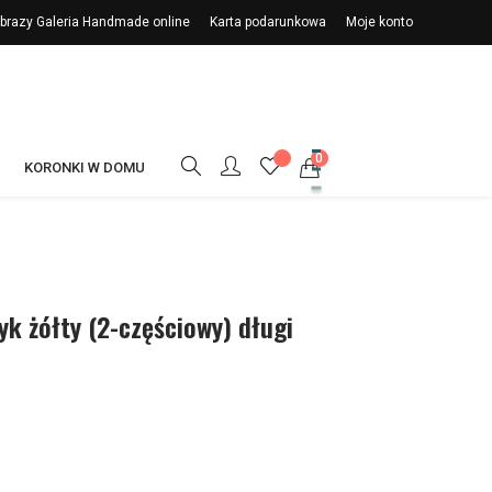
 Obrazy Galeria Handmade online
Karta podarunkowa
Moje konto
0
KORONKI W DOMU
k żółty (2-częściowy) długi