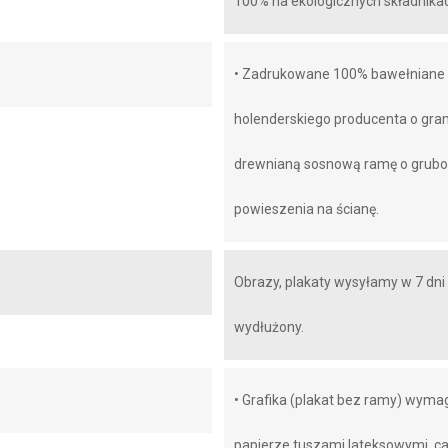
100% na ekologicznych składnikac
• Zadrukowane 100% bawełniane
holenderskiego producenta o gr
drewnianą sosnową ramę o grubośc
powieszenia na ścianę.
Obrazy, plakaty wysyłamy w 7 dn
wydłużony.
• Grafika (plakat bez ramy) wyma
papierze tuszami lateksowymi, ca