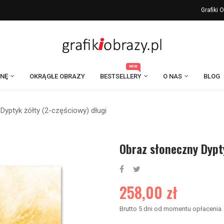
Grafiki
NEW
ANĘ
OKRĄGŁE OBRAZY
BESTSELLERY
O NAS
BLOG
Dyptyk żółty (2-częściowy) długi
Obraz słoneczny Dypty
258,00 zł
Brutto
5 dni od momentu opłacenia