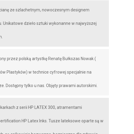
a ścianę ze szlachetnym, nowoczesnym designem
u. Unikatowe dzieło sztuki wykonanne w najwyższej
h.
ony przez polską artystkę Renatę Bułkszas Nowak (
tów Plastyków) w technice cyfrowej specjalnie na
ze. Dostępny tylko u nas. Objęty prawami autorskimi.
rukarkach z serii HP LATEX 300, atramentami
ification HP Latex Inks. Tusze lateksowe oparte są w