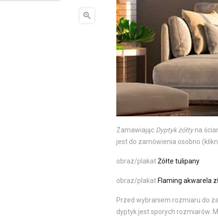

Zamawiając
Dyptyk żółty
na ścia
jest do zamówienia osobno (kliknij
obraz/plakat
Żółte tulipany
obraz/plakat
Flaming akwarela z
Przed wybraniem rozmiaru do za
dyptyk jest sporych rozmiarów. M