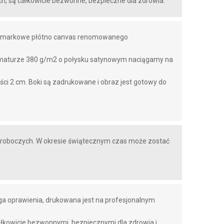
h, są całkowicie bezwonne, bezpieczne dla zdrowia.
 markowe płótno canvas renomowanego
amaturze 380 g/m2 o połysku satynowym naciągamy na
i 2 cm. Boki są zadrukowane i obraz jest gotowy do
i roboczych. W okresie świątecznym czas może zostać
ga oprawienia, drukowana jest na profesjonalnym
łkowicie bezwonnymi, bezpiecznymi dla zdrowia i