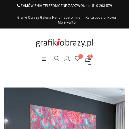
ZAMÓWIENIA TELEFONICZNE ZADZWOŃ tel. 510 203 579
Grafiki Obrazy Galeria Handmade online
Karta podarunkowa
Moje konto
0
Toggle
☰
navigation