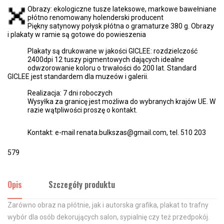
Obrazy: ekologiczne tusze lateksowe, markowe bawełniane
płótno renomowany holenderski producent
Piękny satynowy połysk płótna o gramaturze 380 g. Obrazy
i plakaty w ramie są gotowe do powieszenia
Plakaty są drukowane w jakości GICLEE: rozdzielczość
2400dpi 12 tuszy pigmentowych dających idealne
odwzorowanie koloru o trwałości do 200 lat. Standard
GICLEE jest standardem dla muzeów i galerii.
Realizacja: 7 dni roboczych
Wysyłka za granicę jest możliwa do wybranych krajów UE. W
razie wątpliwości proszę o kontakt.
Kontakt: e-mail renata.bulkszas@gmail.com, tel. 510 203
579
Opis
Szczegóły produktu
Zarówno obraz na płótnie, jak i autorska grafika, plakat to trafny
wybór dla osób dekorujących salon, sypialnię czy też przedpokój.