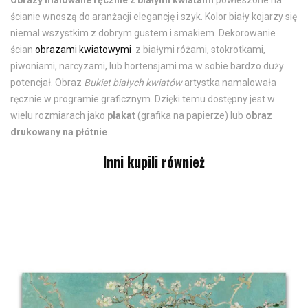
Obrazy malowane ręcznie z białymi kwiatami
powieszone na
ścianie wnoszą do aranżacji elegancję i szyk. Kolor biały kojarzy się
niemal wszystkim z dobrym gustem i smakiem. Dekorowanie
ścian
obrazami kwiatowymi
z białymi różami, stokrotkami,
piwoniami, narcyzami, lub hortensjami ma w sobie bardzo duży
potencjał. Obraz
Bukiet białych kwiatów
artystka namalowała
ręcznie w programie graficznym. Dzięki temu dostępny jest w
wielu rozmiarach jako
plakat
(grafika na papierze) lub
obraz
drukowany na płótnie
.
Inni kupili również