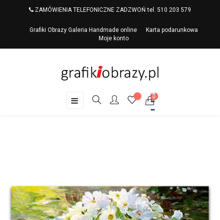
ZAMÓWIENIA TELEFONICZNE ZADZWOŃ tel. 510 203 579
Grafiki Obrazy Galeria Handmade online
Karta podarunkowa
Moje konto
0
Toggle
☰
navigation