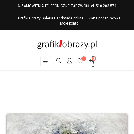
ZAMÓWIENIA TELEFONICZNE ZADZWOŃ tel. 510 203 579
Grafiki Obrazy Galeria Handmade online
Karta podarunkowa
Moje konto
0
Toggle
☰
navigation