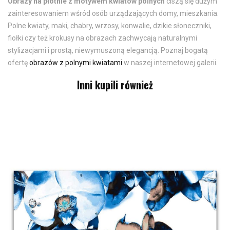
Obrazy na płótnie z motywem kwiatów polnych
ciszą się dużym
zainteresowaniem wśród osób urządzających domy, mieszkania.
Polne kwiaty, maki, chabry, wrzosy, konwalie, dzikie słoneczniki,
fiołki czy też krokusy na obrazach zachwycają naturalnymi
stylizacjami i prostą, niewymuszoną elegancją. Poznaj bogatą
ofertę
obrazów z polnymi kwiatami
w naszej internetowej galerii.
Inni kupili również