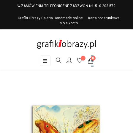
ZAMÓWIENIA TELEFONICZNE ZADZWOŃ tel. 510 203 579
Grafiki Obrazy Galeria Handmade online
Karta podarunkowa
Moje konto
0
Toggle
☰
navigation