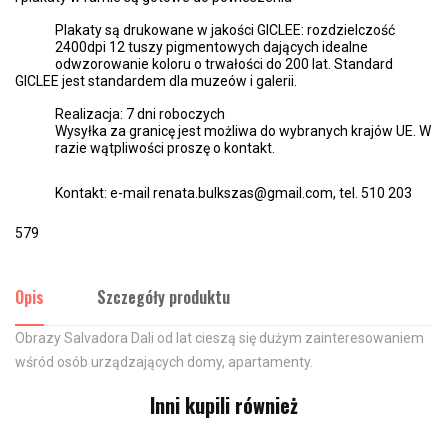
Plakaty są drukowane w jakości GICLEE: rozdzielczość
2400dpi 12 tuszy pigmentowych dających idealne
odwzorowanie koloru o trwałości do 200 lat. Standard
GICLEE jest standardem dla muzeów i galerii.
Realizacja: 7 dni roboczych
Wysyłka za granicę jest możliwa do wybranych krajów UE. W
razie wątpliwości proszę o kontakt.
Kontakt: e-mail renata.bulkszas@gmail.com, tel. 510 203
579
Opis
Szczegóły produktu
Obrazy Salvadora Dali od lat cieszą się dużym zainteresowaniem
wśród osób urządzających domy, apartamenty.
Inni kupili również