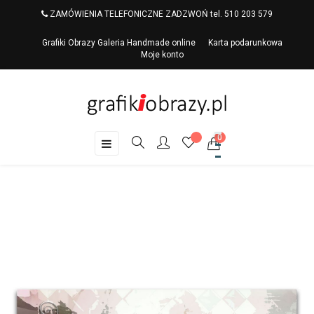
ZAMÓWIENIA TELEFONICZNE ZADZWOŃ tel. 510 203 579
Grafiki Obrazy Galeria Handmade online
Karta podarunkowa
Moje konto
0
Toggle
☰
navigation