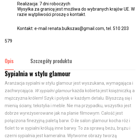
Realizacja: 7 dni roboczych
Wysyłka za granicę jest możliwa do wybranych krajów UE. W
razie wątpliwości proszę o kontakt.
Kontakt: e-mail renata.bulkszas@gmail.com, tel. 510 203
579
Opis
Szczegóły produktu
Sypialnia w stylu glamour
Aranżacja sypialni w stylu glamour jest wyszukana, wymagająca i
zachwycająca.
W sypialni glamour
każda kobieta jest księżniczką a
mężczyzna królem! Szyk i połysk w każdym detalu. Błyszczą się i
mienią ściany, tekstylia i meble. Nie ma przypadku, wszystko jest
dobrze wyreżyserowane jak na planie filmowym. Całość jest
połączona finezyjną paletą barw. O ile salon glamour kocha róż i
fiolet to w sypialni królują inne barwy. To za sprawą beżu, brązu i
czerni sypialnia jest kameralna. Wytworne obrazy tworzą