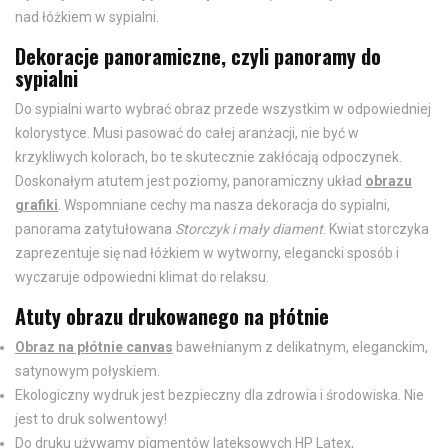
nad łóżkiem w sypialni.
Dekoracje panoramiczne, czyli panoramy do
sypialni
Do sypialni warto wybrać obraz przede wszystkim w odpowiedniej
kolorystyce. Musi pasować do całej aranżacji, nie być w
krzykliwych kolorach, bo te skutecznie zakłócają odpoczynek.
Doskonałym atutem jest poziomy, panoramiczny układ
obrazu
grafiki
. Wspomniane cechy ma nasza dekoracja do sypialni,
panorama zatytułowana
Storczyk i mały diament
. Kwiat storczyka
zaprezentuje się nad łóżkiem w wytworny, elegancki sposób i
wyczaruje odpowiedni klimat do relaksu.
Atuty obrazu drukowanego na płótnie
Obraz na płótnie canvas
bawełnianym z delikatnym, eleganckim,
satynowym połyskiem.
Ekologiczny wydruk jest bezpieczny dla zdrowia i środowiska. Nie
jest to druk solwentowy!
Do druku używamy pigmentów lateksowych HP Latex,