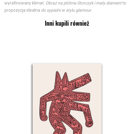
wyrafinowany klimat.
Obraz na płótnie Storczyk i mały diament
to
propozycja idealna
do sypialni w stylu glamour
.
Inni kupili również