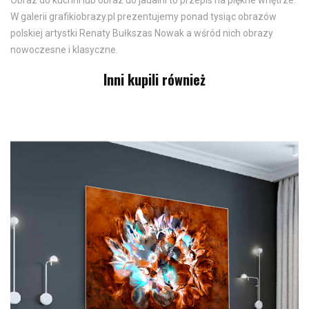
Obraz do kuchni lub obraz do jadalni to przepis na piękne wnętrze.
W galerii grafikiobrazy.pl prezentujemy ponad tysiąc obrazów
polskiej artystki Renaty Bułkszas Nowak a wśród nich obrazy
nowoczesne i klasyczne.
Inni kupili również