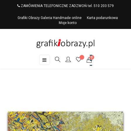
ZAMÓWIENIA TELEFONICZNE ZADZWOŃ tel. 510 203 579
Grafiki Obrazy Galeria Handmade online
Karta podarunkowa
Moje konto
0
Toggle
☰
navigation