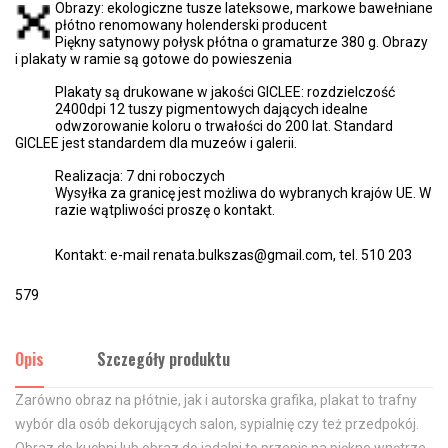
Obrazy: ekologiczne tusze lateksowe, markowe bawełniane
płótno renomowany holenderski producent
Piękny satynowy połysk płótna o gramaturze 380 g. Obrazy
i plakaty w ramie są gotowe do powieszenia
Plakaty są drukowane w jakości GICLEE: rozdzielczość
2400dpi 12 tuszy pigmentowych dających idealne
odwzorowanie koloru o trwałości do 200 lat. Standard
GICLEE jest standardem dla muzeów i galerii.
Realizacja: 7 dni roboczych
Wysyłka za granicę jest możliwa do wybranych krajów UE. W
razie wątpliwości proszę o kontakt.
Kontakt: e-mail renata.bulkszas@gmail.com, tel. 510 203
579
Opis
Szczegóły produktu
Zarówno obraz na płótnie, jak i autorska grafika, plakat to trafny
wybór dla osób dekorujących salon, sypialnię czy też przedpokój.