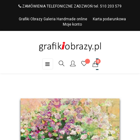
ZAMÓWIENIA TELEFONICZNE ZADZWOŃ tel. 510 203 579
Grafiki Obrazy Galeria Handmade online
Karta podarunkowa
Moje konto
0
Toggle
☰
navigation